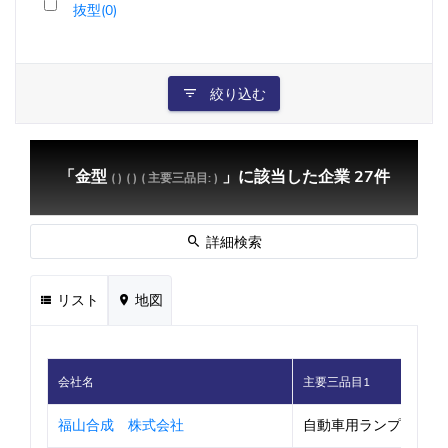
抜型(0)
絞り込む
「金型
」に該当した企業 27件
( )
( )
( 主要三品目: )
詳細検索
リスト
地図
会社名
主要三品目1
福山合成 株式会社
自動車用ランプ部品・自