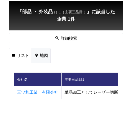
「部品 ・ 外装品
」に該当した
( )
( )
( 主要三品目: )
企業 1件
詳細検索
リスト
地図
会社名
主要三品目1
三ツ和工業 有限会社
単品加工としてレーザー切断から曲げ溶