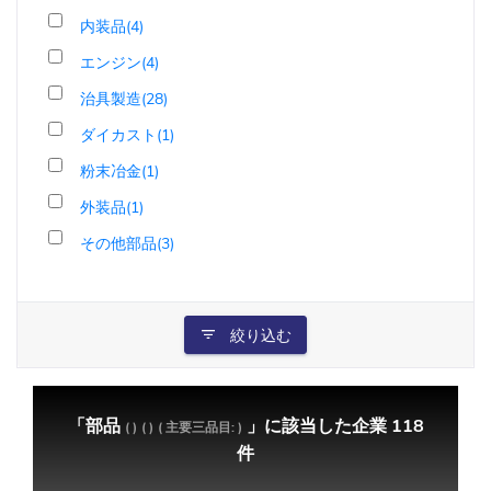
内装品(4)
エンジン(4)
治具製造(28)
ダイカスト(1)
粉末冶金(1)
外装品(1)
その他部品(3)
絞り込む
「部品
」に該当した企業 118
( )
( )
( 主要三品目: )
件