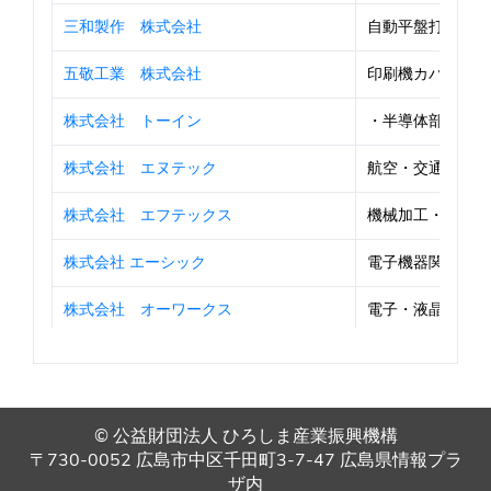
三和製作 株式会社
自動平盤打抜機(
五敬工業 株式会社
印刷機カバー及び部
株式会社 トーイン
・半導体部品製造装
株式会社 エヌテック
航空・交通関連機
株式会社 エフテックス
機械加工・各種ロー
株式会社 エーシック
電子機器関連の設
株式会社 オーワークス
電子・液晶・半導体
リンクス 株式会社
製鉄所保全部品
髙橋技研 株式会社
亜鉛・アルミダイカ
© 公益財団法人 ひろしま産業振興機構
MINWA TEC（株）
半導体・液晶製造
〒730-0052 広島市中区千田町3-7-47 広島県情報プラ
ザ内