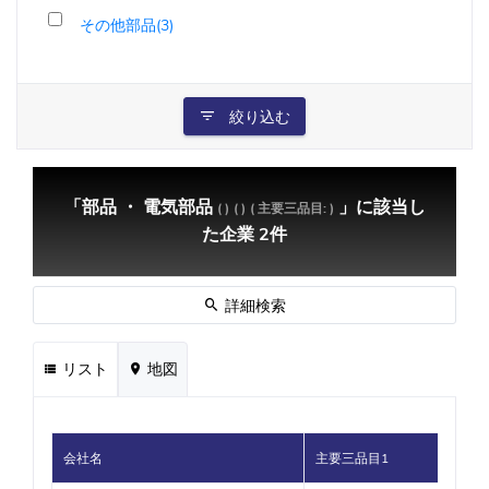
その他部品(3)
絞り込む
「部品 ・ 電気部品
」に該当し
( )
( )
( 主要三品目: )
た企業 2件
詳細検索
リスト
地図
会社名
主要三品目1