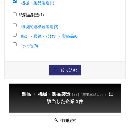
機械・製品製造(1)
紙製品製造(1)
環境関連機器製造(3)
時計・眼鏡・ｱｸｾｻﾘｰ・宝飾品(0)
その他(8)
絞り込む
「製品 ・ 機械・製品製造
」に
( )
( )
( 主要三品目: )
該当した企業 1件
詳細検索