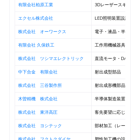
有限会社柏原工業
3Dレーザースキャナを用
エクセル株式会社
LED照明装置設計製造
株式会社 オーワークス
電子・液晶・半導体等の検
有限会社 久保鉄工
工作用機械器具部品
株式会社 ツシマエレクトリック
直流モータ・DAモータ及
中下合金 有限会社
射出成型部品
株式会社 三谷製作所
射出成形機部品
木曽精機 株式会社
半導体製造装置の部品
株式会社 東洋高圧
客先要望に応じたオー
株式会社 ヨシテック
部材加工（レーザ切断・
株式会社 フクトクダイヤ
塑性加工機の設計・製