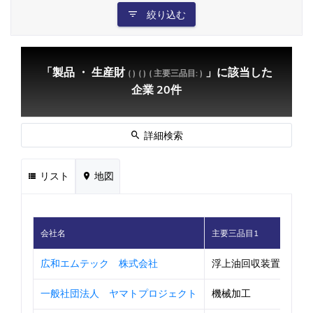
絞り込む
「製品 ・ 生産財
」に該当した
( )
( )
( 主要三品目: )
企業 20件
詳細検索
リスト
地図
会社名
主要三品目1
広和エムテック 株式会社
浮上油回収装置
一般社団法人 ヤマトプロジェクト
機械加工