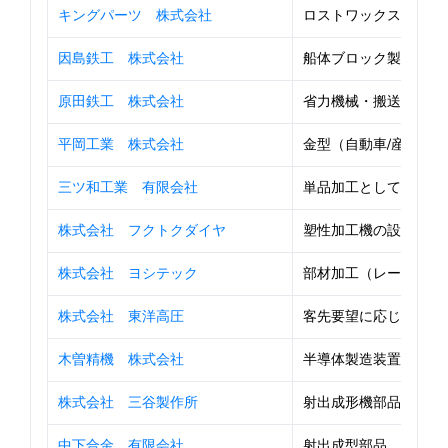
キングパーツ 株式会社
ロストワックス精密鋳
因島鉄工 株式会社
船体ブロック製造
原田鉄工 株式会社
省力機械・搬送機械・輸
平岡工業 株式会社
金型（自動車/産業用
三ツ和工業 有限会社
単品加工としてレーザー
株式会社 フクトクダイヤ
塑性加工機の設計・製
株式会社 ヨシテック
部材加工（レーザ切断・
株式会社 東洋高圧
客先要望に応じたオー
木曽精機 株式会社
半導体製造装置の部品
株式会社 三谷製作所
射出成形機部品
中下合金 有限会社
射出成型部品