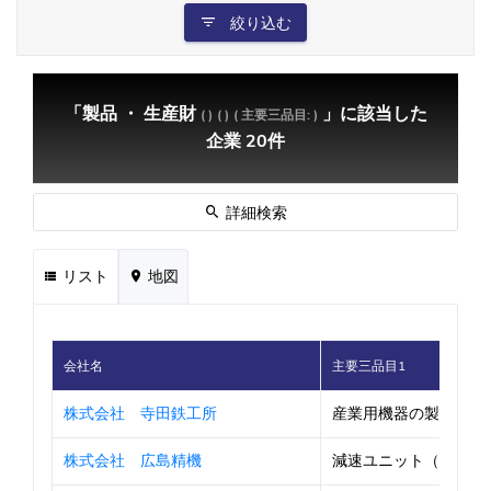
絞り込む
「製品 ・ 生産財
」に該当した
( )
( )
( 主要三品目: )
企業 20件
詳細検索
リスト
地図
会社名
主要三品目1
株式会社 寺田鉄工所
産業用機器の製缶・機
株式会社 広島精機
減速ユニット（水門開閉