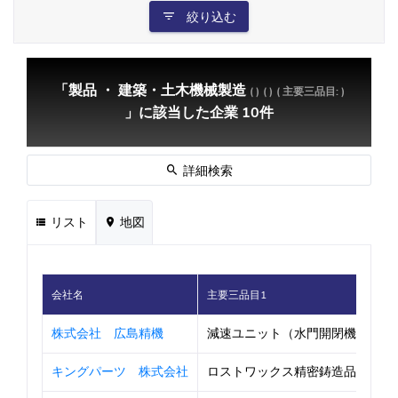
絞り込む
「製品 ・ 建築・土木機械製造
( )
( )
( 主要三品目: )
」に該当した企業 10件
詳細検索
リスト
地図
会社名
主要三品目1
株式会社 広島精機
減速ユニット（水門開閉機・風力発電
キングパーツ 株式会社
ロストワックス精密鋳造品