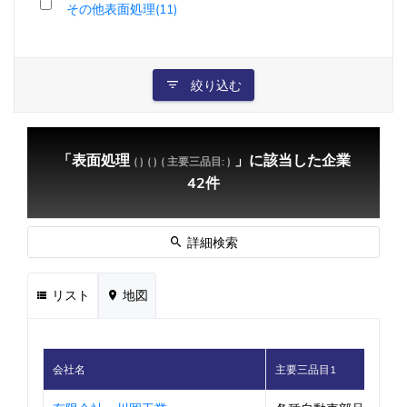
その他表面処理(11)
絞り込む
「表面処理
」に該当した企業
( )
( )
( 主要三品目: )
42件
詳細検索
リスト
地図
会社名
主要三品目1