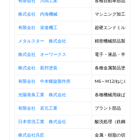
有限会社 川岡工業
各種自動車部品
株式会社 内海機械
マシニング加工
有限会社 栄進機工
超硬エンドミル・ドリル
メタルスター 株式会社
精密機械部品製造
株式会社 オーワークス
電子・液晶・半導体等の検
株式会社 新邦塗装
各種金属製品塗装：静
有限会社 中本螺旋製作所
M6～M12/ねじL≦40
光陽発条工業 株式会社
各種機械用線ばね・板ばね
有限会社 若元工業
プラント部品
日本管洗工業 株式会社
酸洗処理（鉄鋼材・ステン
株式会社呉匠
金属・樹脂の切削加工