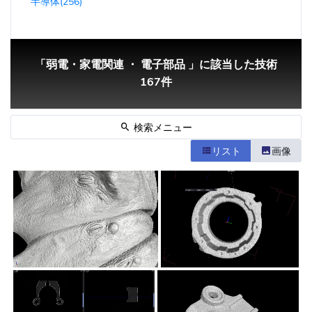
半導体(256)
「弱電・家電関連 ・ 電子部品 」に該当した技術
167件
検索メニュー
リスト
画像