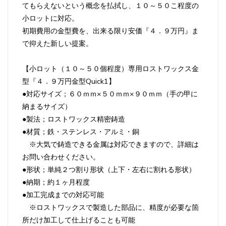
てもらえないという概念を払拭し、１０～５０こ程度の
小ロットに対応。
初期費用の金型費を、出来る限り安価『４．９万円』ま
で抑えた新しい提案。
【小ロット（１０～５０個程度）専用ロストワックス金
型『４．９万円金型Quick1】
●対応サイズ；６０ｍｍ×５０ｍｍ×９０ｍｍ（手の甲に
納まるサイズ）
●製法；ロストワックス精密鋳造
●材質；鉄・ステンレス・アルミ・銅
※大気で鋳造できる金属は対応できますので、詳細は
お問い合わせください。
●形状；単純２つ割り形状（上下・左右に割れる形状）
●納期；約１ヶ月程度
●加工完成までの対応可能
※ロストワックスで製造した部品に、精度が必要な箇
所だけ加工して仕上げることも可能