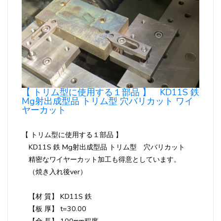
【 トリム型に使用する１部品 】 KD11S 鉄
Mg射出成型品 トリム型 穴バリカット ワイ
ヤーカット
【 トリム型に使用する１部品 】
KD11S 鉄 Mg射出成型品 トリム型 穴バリカット
精密なワイヤーカット加工も得意としています。
（焼き入れ後ver）
【材 質】 KD11S 鉄
【板 厚】 t=30.00