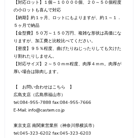
【対応ロット】１個～１００００個、２０～５０個程度
の小ロットも喜んで対応
【納期】約１ヶ月、ロットにもよりますが、約１～１．
５ヶ月で納品
【金型費】５０万～１５０万円、複雑な形状は高価にな
りますが、加工費と比較比べてください。
【密度】９５％程度、曲げたりねじったりしても欠けた
り割れたりしません。
【対応サイズ】２～５０ｍｍ程度、肉厚４ｍｍ。肉厚が
厚い場合は除肉します。
【 お問い合わせはこちら 】
広島支店（広島県福山市）
tel:084-955-7888 fax:084-955-7666
E-Mail: info@castem.co.jp
東京支店 南関東営業所（神奈川県横浜市）
tel:045-323-6202 fax:045-323-6203