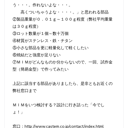
う・・・。作れないよな・・・。
高くついちゃうよな・・・・。」と思われる部品
②製品重量が０．０１ｇ～１００ｇ程度（弊社平均重量
は３０ｇ程度）
③ロット数量が１個～数十万個
④材質がステンレス・鉄・チタン
⑤小さな部品を更に軽量化して軽くしたい
⑥焼結だと強度が足りない
⑦ＭＩＭがどんなものか分からないので、一回、試作金
型（簡易金型）で作ってみたい
上記に該当する部品がありましたら、是非ともお近くの
弊社窓口まで
ＭＩＭをいつ検討する？設計に行き詰った「今でし
ょ！」
窓口：http://www.castem.co.jp/contact/index.html