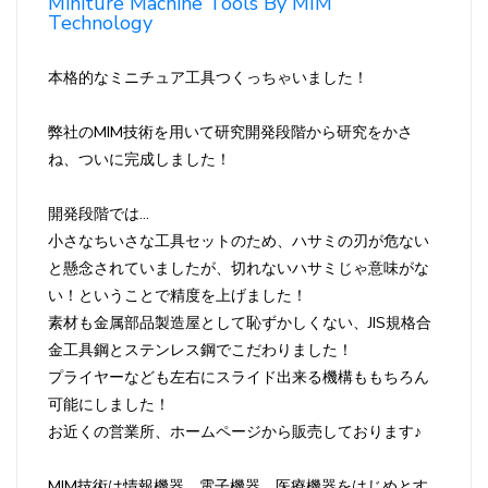
Miniture Machine Tools By MIM
Technology
本格的なミニチュア工具つくっちゃいました！
弊社のMIM技術を用いて研究開発段階から研究をかさ
ね、ついに完成しました！
開発段階では…
小さなちいさな工具セットのため、ハサミの刃が危ない
と懸念されていましたが、切れないハサミじゃ意味がな
い！ということで精度を上げました！
素材も金属部品製造屋として恥ずかしくない、JIS規格合
金工具鋼とステンレス鋼でこだわりました！
プライヤーなども左右にスライド出来る機構ももちろん
可能にしました！
お近くの営業所、ホームページから販売しております♪
MIM技術は情報機器、電子機器、医療機器をはじめとす