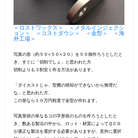
＜ロストワックス＞ ＜メタルインジェクシ
ョン＞ ＜コストダウン＞ ＜金型＞ ＜海
外工場＞
写真の形（約５０×５０×２０）を５０個作ろうとしたと
き、すぐに「切削でしょ」と思われた方
切削よりも３割安く作る方法があります。
「ダイカストじゃ、型費の焼却ができないから無理だ
な」と思われた方、
この形なら１０万円程度で金型が作れます。
写真形状の単なるコの字形状のものを作ろうとしたと
き、数ある製法の中から、ロット・材質によってＱＣＤ
が適正な製法を選択する必要がありますが、意外に選択