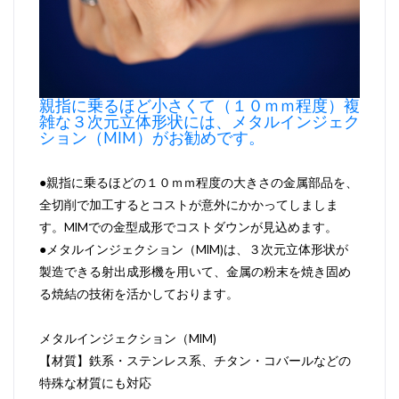
親指に乗るほど小さくて（１０ｍｍ程度）複
雑な３次元立体形状には、メタルインジェク
ション（MIM）がお勧めです。
●親指に乗るほどの１０ｍｍ程度の大きさの金属部品を、
全切削で加工するとコストが意外にかかってしましま
す。MIMでの金型成形でコストダウンが見込めます。
●メタルインジェクション（MIM)は、３次元立体形状が
製造できる射出成形機を用いて、金属の粉末を焼き固め
る焼結の技術を活かしております。
メタルインジェクション（MIM)
【材質】鉄系・ステンレス系、チタン・コバールなどの
特殊な材質にも対応