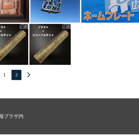
1
2
県情報プラザ内