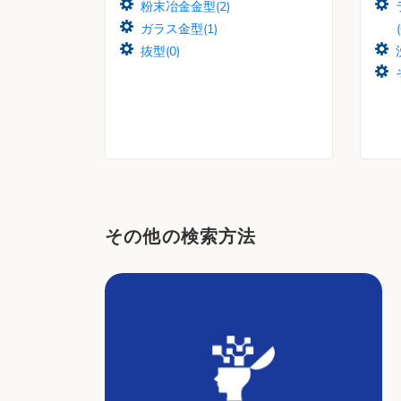
粉末冶金金型(2)
ガラス金型(1)
抜型(0)
その他の検索方法