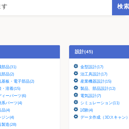
設計(45)
部品(31)
金型設計(17)
部品(2)
治工具設計(17)
気基板・電子部品(2)
産業機器設計(15)
・溶着(15)
製品、部品設計(12)
ィーパーツ(6)
電気設計(7)
系パーツ(4)
シミュレーション(11)
品(4)
試験(4)
ジン(4)
データ作成（3Dスキャン）(
製造(28)