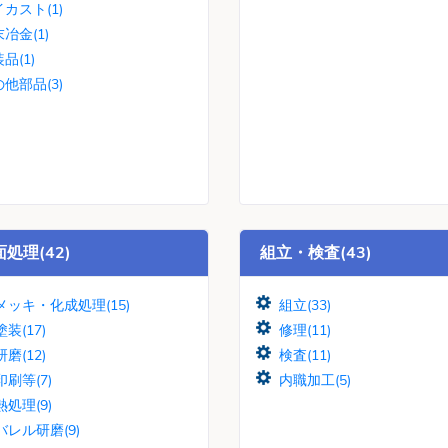
カスト(1)
冶金(1)
品(1)
他部品(3)
処理(42)
組立・検査(43)
メッキ・化成処理(15)
組立(33)
塗装(17)
修理(11)
研磨(12)
検査(11)
印刷等(7)
内職加工(5)
熱処理(9)
バレル研磨(9)