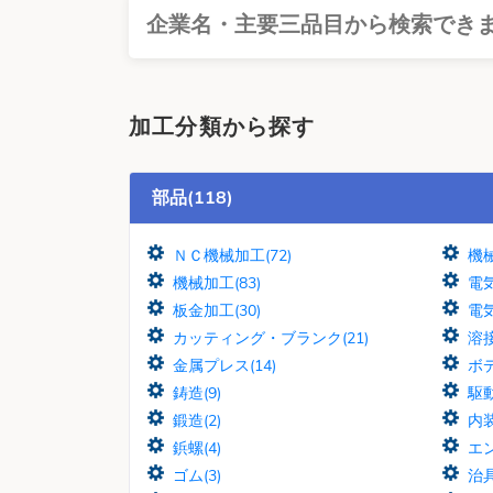
加工分類から探す
部品(118)
ＮＣ機械加工(72)
機械
機械加工(83)
電気
板金加工(30)
電
カッティング・ブランク(21)
溶接
金属プレス(14)
ボデ
鋳造(9)
駆動
鍛造(2)
内装
鋲螺(4)
エン
ゴム(3)
治具