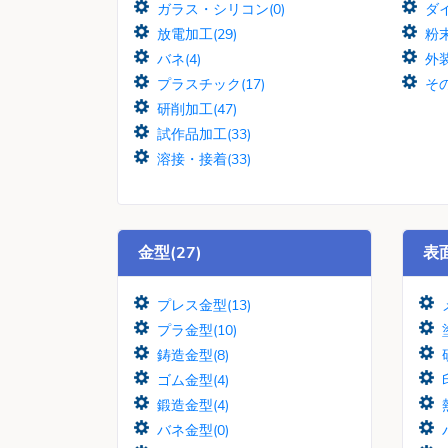
ガラス・シリコン(0)
ダイ
放電加工(29)
粉末
バネ(4)
外装
プラスチック(17)
その
研削加工(47)
試作品加工(33)
溶接・接着(33)
金型(27)
表面
プレス金型(13)
プラ金型(10)
鋳造金型(8)
ゴム金型(4)
鍛造金型(4)
バネ金型(0)