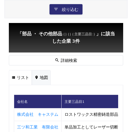
絞り込む
「部品 ・ その他部品
」に該当
( )
( )
( 主要三品目: )
した企業 3件
詳細検索
リスト
地図
会社名
主要三品目1
株式会社 キャステム
ロストワックス精密鋳造部品 製造
三ツ和工業 有限会社
単品加工としてレーザー切断から曲げ溶