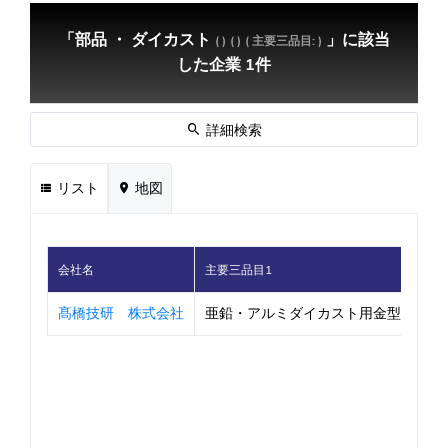
「部品 ・ ダイカスト
」に該当
( )
( )
( 主要三品目: )
した企業 1件
詳細検索
リスト
地図
会社名
主要三品目1
髙橋技研 株式会社
亜鉛・アルミダイカスト用金型・射出成形