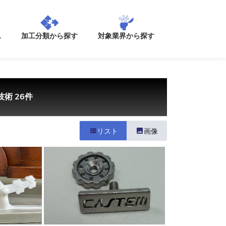
加工分類から探す
ム
対象業界から探す
術 26件
リスト
画像