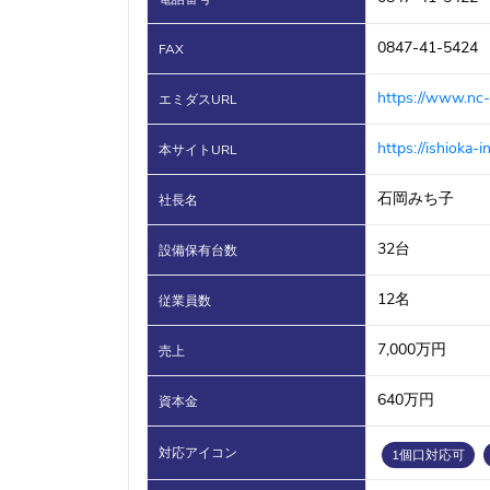
0847-41-5424
FAX
https://www.nc-
エミダスURL
https://ishioka-i
本サイトURL
石岡みち子
社長名
32台
設備保有台数
12名
従業員数
7,000万円
売上
640万円
資本金
対応アイコン
1個口対応可