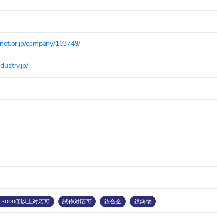
net.or.jp/company/103749/
ndustry.jp/
3000個以上対応可
試作対応可
鉄合金
鉄鋳物