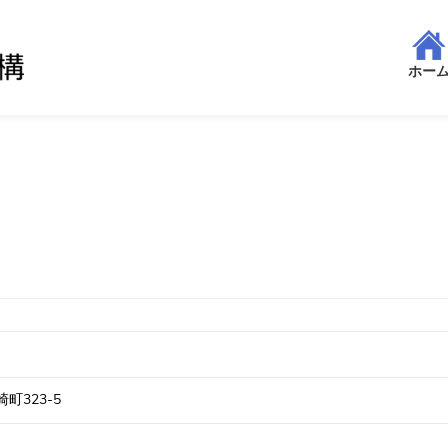
ホー
町323-5