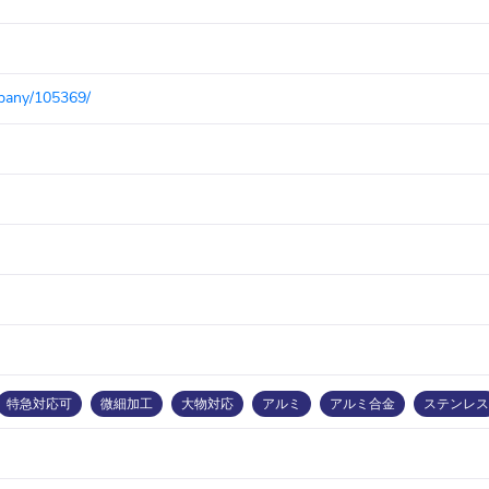
mpany/105369/
特急対応可
微細加工
大物対応
アルミ
アルミ合金
ステンレス