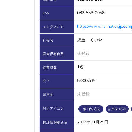
082-553-0058
FAX
https://www.nc-net.or.jp/co
エミダスURL
児玉 てつや
社長名
未登録
設備保有台数
1名
従業員数
5,000万円
売上
未登録
資本金
対応アイコン
1個口対応可
試作対応可
2024年11月25日
最終情報更新日