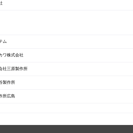
社
テム
カワ株式会社
会社三原製作所
谷製作所
作所広島