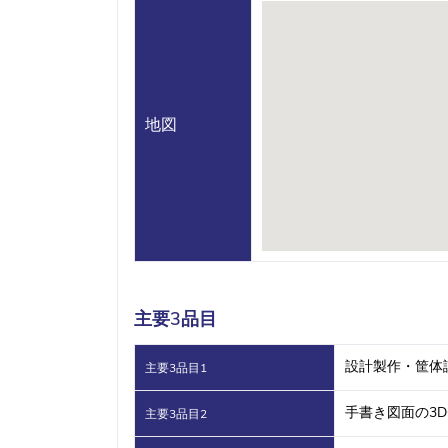
地図
主要3品目
設計製作・筐体
主要3品目1
手書き図面の3D
主要3品目2