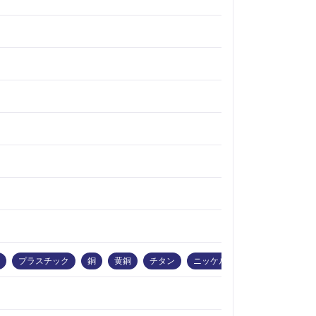
プラスチック
銅
黄銅
チタン
ニッケル合金
マグネシウム