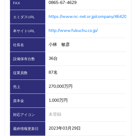
0865-67-4629
FAX
https://www.nc-net.or.jp/company/46420/
エミダスURL
http://www.fukuchu.co.jp/
本サイトURL
小林 敏彦
社長名
36台
設備保有台数
87名
従業員数
270,000万円
売上
1,000万円
資本金
未登録
対応アイコン
2023年03月29日
最終情報更新日