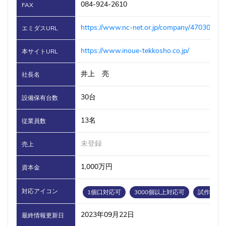
084-924-2610
FAX
https://www.nc-net.or.jp/company/47030/
エミダスURL
https://www.inoue-tekkosho.co.jp/
本サイトURL
井上 亮
社長名
30台
設備保有台数
13名
従業員数
未登録
売上
1,000万円
資本金
対応アイコン
1個口対応可
3000個以上対応可
試作対応
2023年09月22日
最終情報更新日