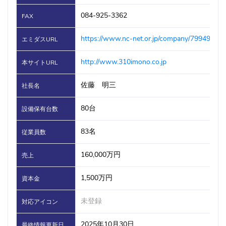
084-925-3362
FAX
https://www.nc-net.or.jp/company/79949/
エミダスURL
http://www.310imono.co.jp
本サイトURL
佐藤 明三
社長名
80台
設備保有台数
83名
従業員数
160,000万円
売上
1,500万円
資本金
未登録
対応アイコン
2025年10月30日
最終情報更新日