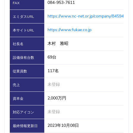
084-953-7611
FAX
https://www.nc-net.or.jp/company/84594/
エミダスURL
https://www.fukae.co.jp
本サイトURL
木村 雅昭
社長名
69台
設備保有台数
117名
従業員数
未登録
売上
2,000万円
資本金
未登録
対応アイコン
2023年10月08日
最終情報更新日