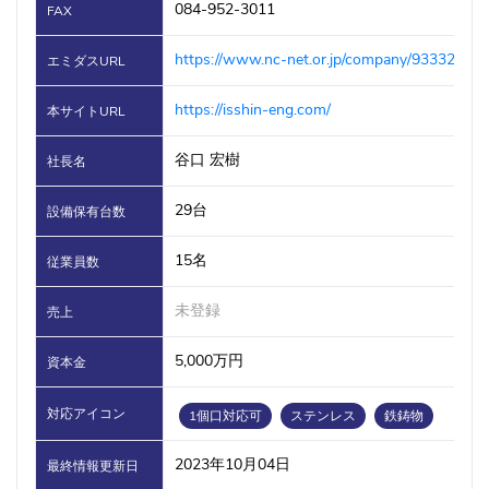
084-952-3011
FAX
https://www.nc-net.or.jp/company/93332/
エミダスURL
https://isshin-eng.com/
本サイトURL
谷口 宏樹
社長名
29台
設備保有台数
15名
従業員数
未登録
売上
5,000万円
資本金
対応アイコン
1個口対応可
ステンレス
鉄鋳物
2023年10月04日
最終情報更新日