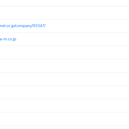
net.or.jp/company/93347/
a-m.co.jp