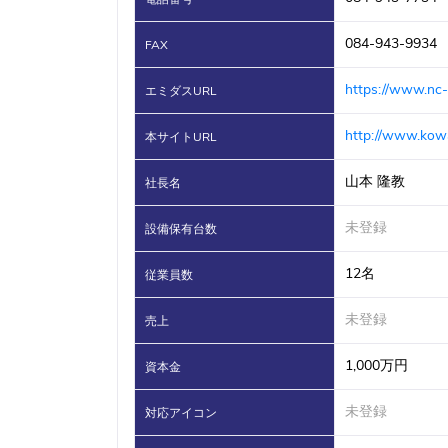
084-943-9934
FAX
https://www.nc-
エミダスURL
http://www.kow
本サイトURL
山本 隆教
社長名
未登録
設備保有台数
12名
従業員数
未登録
売上
1,000万円
資本金
未登録
対応アイコン