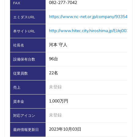
082-277-7042
FAX
https://www.nc-net.or.jp/company/93354/
エミダスURL
http://www.hitec.city.hiroshima.jp/EJ/ej00345.
本サイトURL
河本 守人
社長名
96台
設備保有台数
22名
従業員数
未登録
売上
1,000万円
資本金
未登録
対応アイコン
2023年10月03日
最終情報更新日