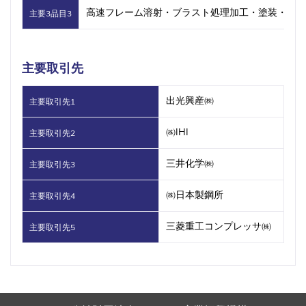
高速フレーム溶射・ブラスト処理加工・塗装・機械
主要3品目3
主要取引先
出光興産㈱
主要取引先1
㈱IHI
主要取引先2
三井化学㈱
主要取引先3
㈱日本製鋼所
主要取引先4
三菱重工コンプレッサ㈱
主要取引先5