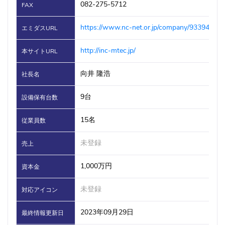
082-275-5712
FAX
https://www.nc-net.or.jp/company/93394/
エミダスURL
http://inc-mtec.jp/
本サイトURL
向井 隆浩
社長名
9台
設備保有台数
15名
従業員数
未登録
売上
1,000万円
資本金
未登録
対応アイコン
2023年09月29日
最終情報更新日