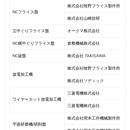
株式会社牧野フライス製作所
F
NCフライス盤
株式会社山崎技研
Y
立中ぐりフライス盤
オークマ株式会社
M
NC横中ぐりフライス盤
倉敷機械株式会社
K
NC旋盤
株式会社 TAKISAWA
T
株式会社牧野フライス製作所
E
放電加工機
株式会社ソディック
A
三菱電機株式会社
M
ワイヤーカット放電加工機
三菱電機株式会社
F
株式会社岡本工作機械製作所
P
平面研磨機/研削盤