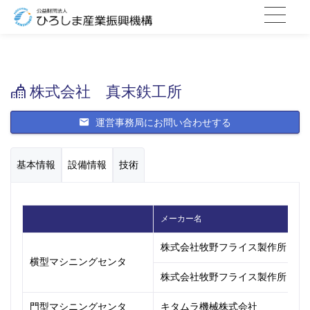
株式会社 真末鉄工所
運営事務局にお問い合わせする
基本情報
設備情報
技術
メーカー名
設
株式会社牧野フライス製作所
M
横型マシニングセンタ
株式会社牧野フライス製作所
a
門型マシニングセンタ
キタムラ機械株式会社
B