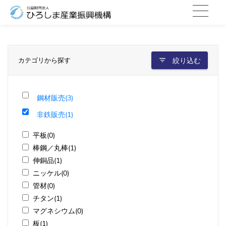
カテゴリから探す
絞り込む
鋼材販売(3)
非鉄販売(1)
平板(0)
棒鋼／丸棒(1)
伸銅品(1)
ニッケル(0)
管材(0)
チタン(1)
マグネシウム(0)
板(1)