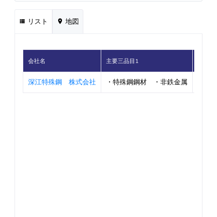
リスト
地図
会社名
主要三品目1
主要三
深江特殊鋼 株式会社
・特殊鋼鋼材 ・非鉄金属
・ＢＴ