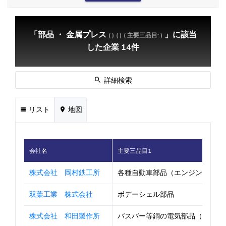
「部品 ・ 金属プレス
」に該当
( )
( )
( 主要三品目: )
した企業 14件
詳細検索
リスト
地図
会社名
主要三品目1
株式会社 岡村鉄工所
各種自動車部品（エンジン・ＶＣＴ・
双葉工業 株式会社
ボデーシェル部品
株式会社 和田製作所
バスバー等銅の電気部品（パワエレ・E