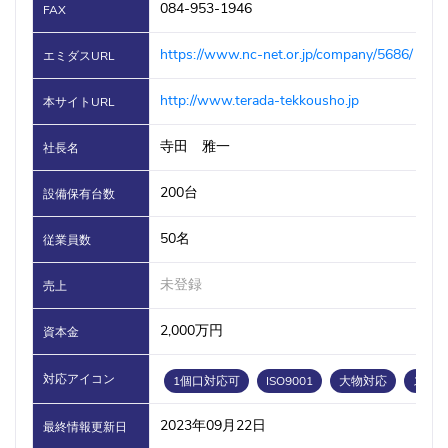
084-953-1946
FAX
https://www.nc-net.or.jp/company/5686/
エミダスURL
http://www.terada-tekkousho.jp
本サイトURL
寺田 雅一
社長名
200台
設備保有台数
50名
従業員数
未登録
売上
2,000万円
資本金
対応アイコン
1個口対応可
ISO9001
大物対応
ステ
2023年09月22日
最終情報更新日