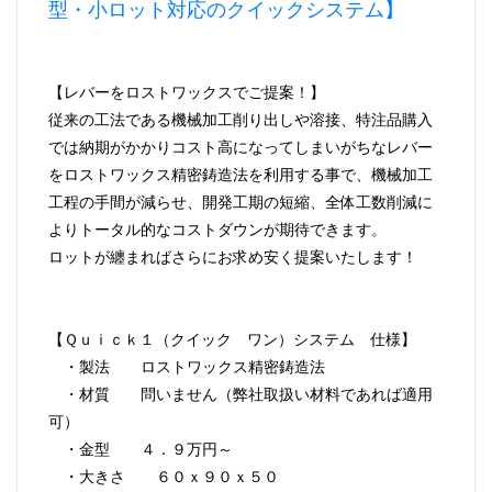
型・小ロット対応のクイックシステム】
【レバーをロストワックスでご提案！】
従来の工法である機械加工削り出しや溶接、特注品購入
では納期がかかりコスト高になってしまいがちなレバー
をロストワックス精密鋳造法を利用する事で、機械加工
工程の手間が減らせ、開発工期の短縮、全体工数削減に
よりトータル的なコストダウンが期待できます。
ロットが纏まればさらにお求め安く提案いたします！
【Ｑｕｉｃｋ１（クイック ワン）システム 仕様】
・製法 ロストワックス精密鋳造法
・材質 問いません（弊社取扱い材料であれば適用
可）
・金型 ４．９万円～
・大きさ ６０ｘ９０ｘ５０