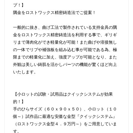
プ！】
隅金をロストワックス精密鋳造法でご提案！
一般的に抜き、曲げ工法で製作されている支持金具の隅
金をロストワックス精密鋳造法を利用する事で、ギリギ
リまで薄肉化ができ軽量化が可能！また曲げや溶接無し
の一体でリブや補強板を組み込む事が可能である為、極
限までの軽量化に加え、強度アップが可能となり、また
外観は美しい鋳肌を活かしパーツの機能が驚くほど向上
いたします。
【小ロットの試験・試用品はクイックシステムが効果
的！】
手のひらサイズ（６０ｘ９０ｘ５０）、小ロット（１０
個～）試作品に最適な安価な金型『クイックシステム』
（ロストワックス金型４．９万円～）をご用意していま
す。