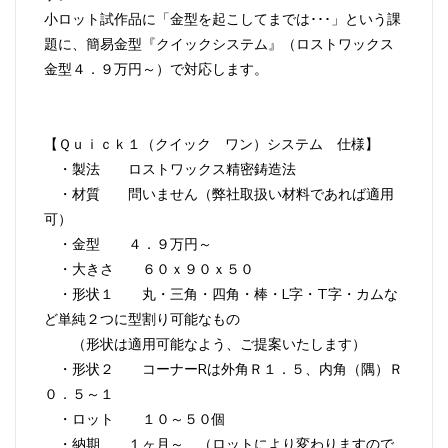
小ロット試作品に「金型を起こしてまでは･･･」という課
題に、簡易金型『クイックシステム』（ロストワックス
金型４．９万円～）で対応します。
【Ｑｕｉｃｋ１（クイック ワン）システム 仕様】
・製法 ロストワックス精密鋳造法
・材質 問いません（弊社取扱い材料であれば適用
可）
・金型 ４．９万円～
・大きさ ６０ｘ９０ｘ５０
・形状１ 丸・三角・四角・棒・L字・T字・カムな
ど単純２つに型割り可能なもの
（形状は適用可能なよう、ご提案いたします）
・形状２ コーナーRは外角Ｒ１．５、内角（隅）Ｒ
０．５～１
・ロット １０～５０個
・納期 １ヶ月～ （ロットにより変わりますので