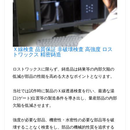
Ｘ線検査 品質保証 非破壊検査 高強度 ロス
トワックス 精密鋳造
ロストワックスに限らず、鋳造品は鋳巣等の内部欠陥の
低減が部品の性能を高める大きなポイントとなります。
当社では試作時に製品のＸ線透過検査を行い、最適な湯
口(ゲート)位置等の製造条件を導き出し、量産部品の内部
欠陥を低減させます。
強度が必要な部品、機密性・水密性の必要な部品等を破
壊することなく検査をし、部品の機械的性質を追求する