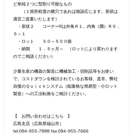
ど単純２つに型割り可能なもの
（１箇所程度の横穴であれば相談応じます。形状は
適宜ご提案いたします）
・形状２ コーナーRは外角Ｒ１、内角（隅）Ｒ０．
５～１
・ロット ５０～５００個
・納期 １．５ヶ月～ （ロットにより変わります
のでご相談ください）
少量生産の機器の製造に機械加工・切削品等をお使い
で、コストダウンを検討されているお客様、是非、弊社
自慢のＱｕｉｃｋシステム（低価格な簡易型・小ロット
製造）への工法転換をご検討ください。
【 お問い合わせはこちら 】
広島支店（広島県福山市）
tel:084-955-7888 fax:084-955-7666