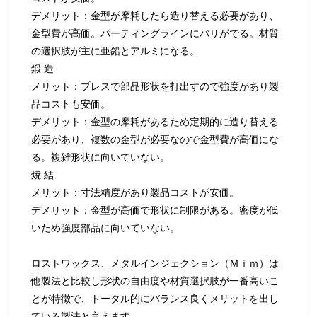
デメリット：金型が摩耗したら造り替える必要があり、
金型費が高価。パーティングラインにバリがでる。材質
の選択肢が主に亜鉛とアルミになる。
鍛 造
メリット：プレスで部品形状を打出すので強度があり製
品コストも安価。
デメリット：金型の摩耗があるため定期的に造り替える
必要があり、複数の金型が必要なので金型費が高価にな
る。複雑形状に向いていない。
焼 結
メリット：寸法精度があり製品コストが安価。
デメリット：金型が高価で形状に制限がある。密度が低
いため強度部品に向いていない。
ロストワックス、メタルインジェクション（Ｍｉｍ）は
他製法と比較し形状の自由度や材質選択肢が一番高いこ
とが特徴で、トータル的にバランス良くメリットを出し
ている製法と言えます。