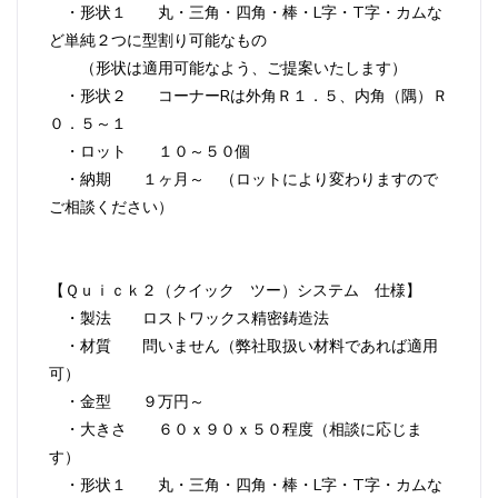
・形状１ 丸・三角・四角・棒・L字・T字・カムな
ど単純２つに型割り可能なもの
（形状は適用可能なよう、ご提案いたします）
・形状２ コーナーRは外角Ｒ１．５、内角（隅）Ｒ
０．５～１
・ロット １０～５０個
・納期 １ヶ月～ （ロットにより変わりますので
ご相談ください）
【Ｑｕｉｃｋ２（クイック ツー）システム 仕様】
・製法 ロストワックス精密鋳造法
・材質 問いません（弊社取扱い材料であれば適用
可）
・金型 ９万円～
・大きさ ６０ｘ９０ｘ５０程度（相談に応じま
す）
・形状１ 丸・三角・四角・棒・L字・T字・カムな