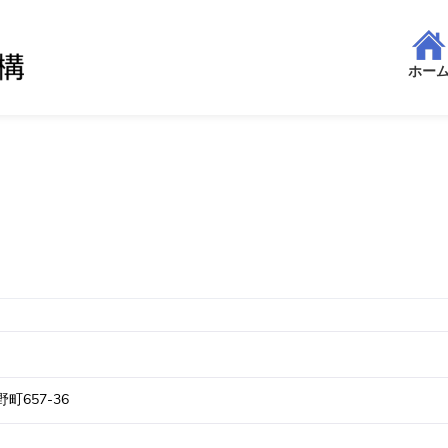
ホー
町657-36