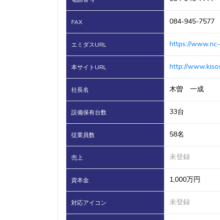
084-945-7577
FAX
https://www.nc-
エミダスURL
http://www.kisose
本サイトURL
木曽 一成
社長名
33台
設備保有台数
58名
従業員数
未登録
売上
1,000万円
資本金
未登録
対応アイコン