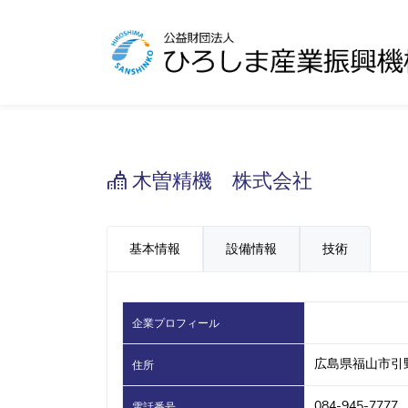
木曽精機 株式会社
基本情報
設備情報
技術
企業プロフィール
広島県福山市引野
住所
084-945-7777
電話番号