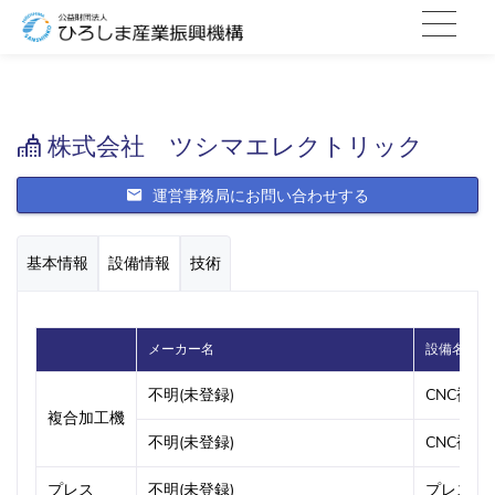
株式会社 ツシマエレクトリック
運営事務局にお問い合わせする
基本情報
設備情報
技術
メーカー名
設備名
不明(未登録)
CNC複合
複合加工機
不明(未登録)
CNC複合
プレス
不明(未登録)
プレス